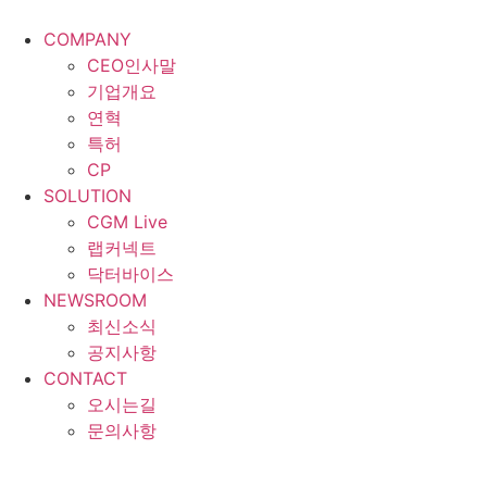
콘
텐
COMPANY
츠
CEO인사말
로
기업개요
건
연혁
너
특허
뛰
CP
기
SOLUTION
CGM Live
랩커넥트
닥터바이스
NEWSROOM
최신소식
공지사항
CONTACT
오시는길
문의사항