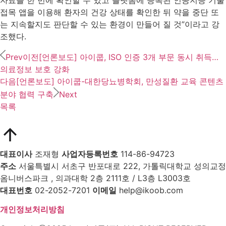
자료를 한 번에 확인할 수 있고 플랫폼에 등록된 인공지능 기술
접목 앱을 이용해 환자의 건강 상태를 확인한 뒤 약을 중단 또
는 지속할지도 판단할 수 있는 환경이 만들어 질 것”이라고 강
조했다.
Prev
이전
[언론보도] 아이쿱, ISO 인증 3개 부문 동시 취득…
의료정보 보호 강화
다음
[언론보도] 아이쿱-대한당뇨병학회, 만성질환 교육 콘텐츠
분야 협력 구축
Next
목록
대표이사
조재형
사업자등록번호
114-86-94723
주소
서울특별시 서초구 반포대로 222, 가톨릭대학교 성의교정
옴니버스파크 , 의과대학 2층 2111호 / L3층 L3003호
대표번호
02-2052-7201
이메일
help@ikoob.com
개인정보처리방침