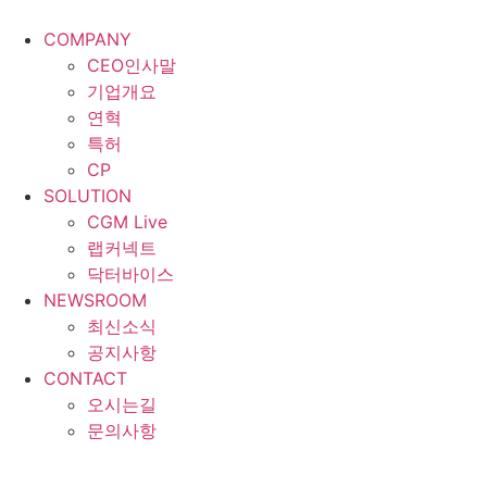
콘
텐
COMPANY
츠
CEO인사말
로
기업개요
건
연혁
너
특허
뛰
CP
기
SOLUTION
CGM Live
랩커넥트
닥터바이스
NEWSROOM
최신소식
공지사항
CONTACT
오시는길
문의사항